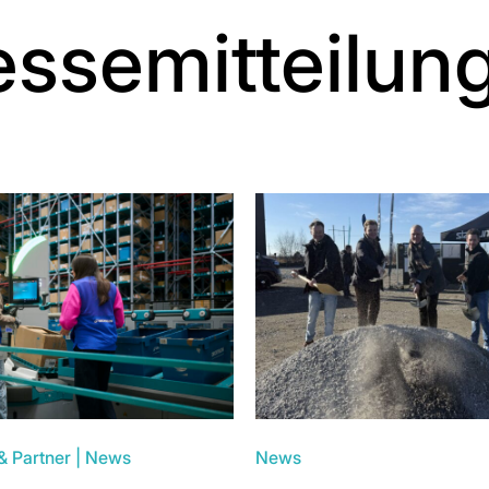
essemitteilun
& Partner
|
News
News