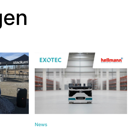
gen
News