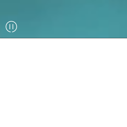
Deepsky ist unsere End-to-End-
Lagersoftware und fungiert als zentrale
Orchestrierungsschicht zwischen Ihrem
Warehouse-Management-System (WMS)
und dem gesamten
Automatisierungsökosystem. Anstatt
mehrere herstellerspezifische
Steuerungssysteme zu verwalten, arbeitet
die gesamte Hardware unter einer
einheitlichen Software für Lagerverwaltung.