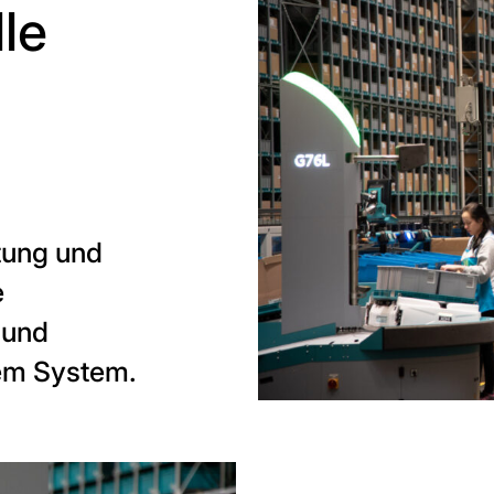
le
stung und
e
 und
nem System.