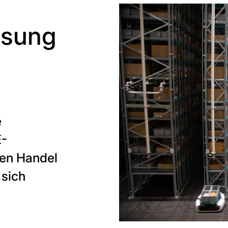
ssung
e
E-
en Handel
 sich