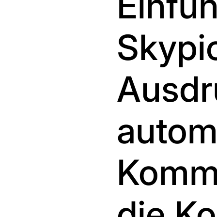
Einfü
Skypi
Ausdr
autom
Kommi
die K