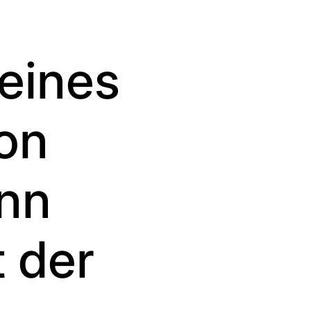
 eines
on
inn
 der