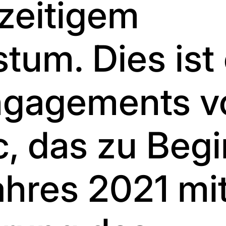
zeitigem
um. Dies ist
ngagements v
c, das zu Beg
hres 2021 mit