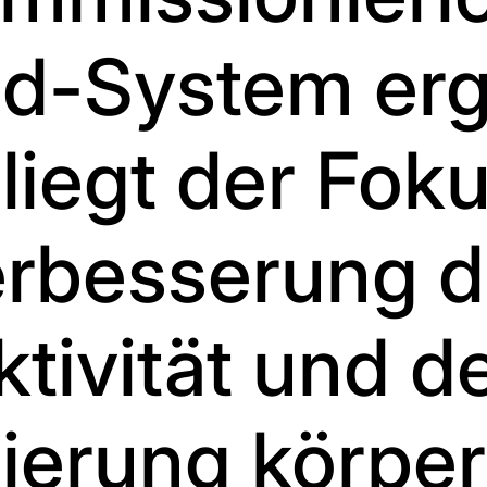
d-System erg
liegt der Fok
erbesserung d
tivität und d
ierung körper