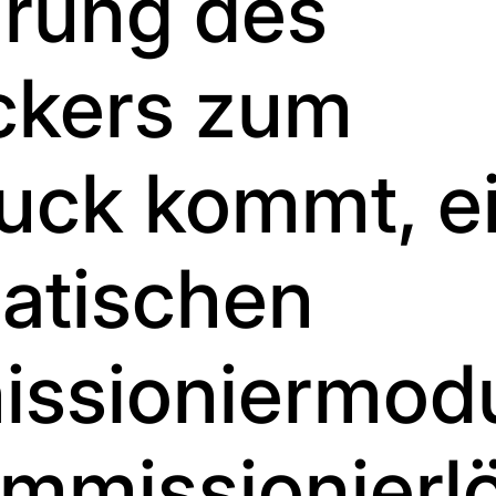
hrung des
ckers zum
uck kommt, e
atischen
ssioniermodu
ommissionierl