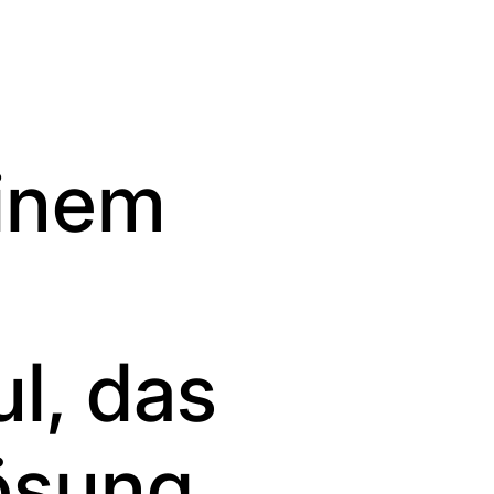
inem
l, das
ösung