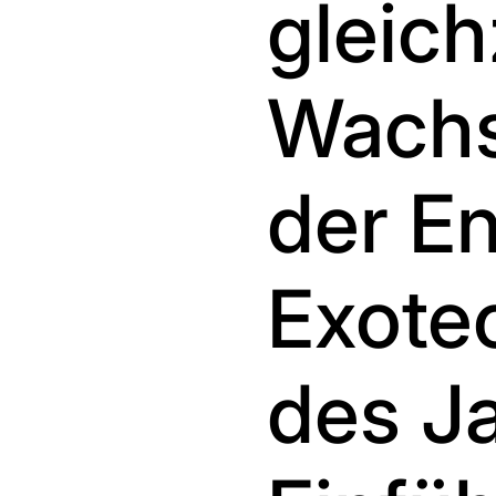
gleich
Wachst
der E
Exote
des Ja