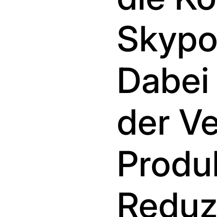
Skypo
Dabei 
der V
Produk
Reduz