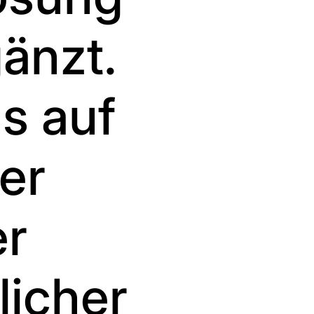
änzt.
us auf
er
er
licher