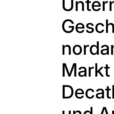
Unter
Gesch
norda
Markt
Decat
und Ar