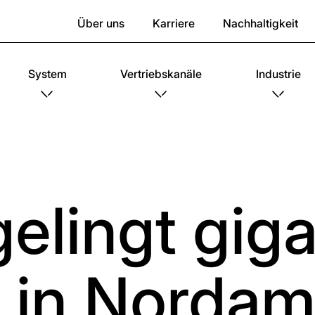
Über uns
Karriere
Nachhaltigkeit
System
Vertriebskanäle
Industrie
elingt gig
t in Nordam