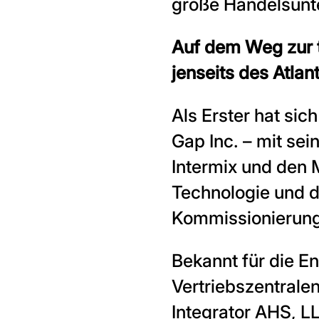
große Handelsunt
Auf dem Weg zur t
jenseits des Atlant
Als Erster hat sic
Gap Inc. – mit se
Intermix und den 
Technologie und 
Kommissionierungs
Bekannt für die E
Vertriebszentrale
Integrator AHS, L