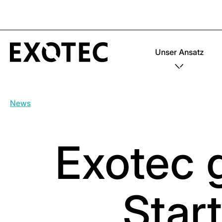
Unser Ansatz
News
Exotec g
Star