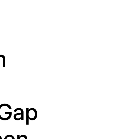
n
 Gap
ben