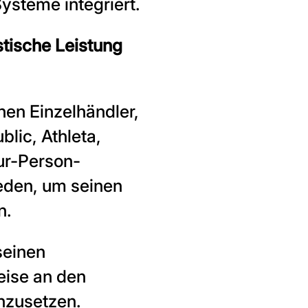
steme integriert.
stische Leistung
hen Einzelhändler,
lic, Athleta,
ur-Person-
eden, um seinen
n.
seinen
eise an den
inzusetzen.