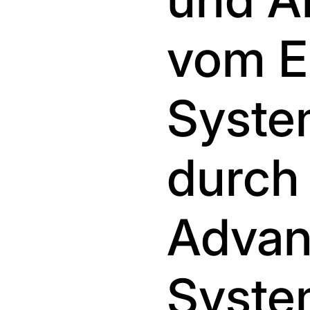
vom E
Syste
durch 
Advan
Syste