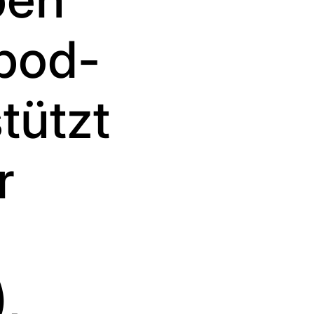
pod-
tützt
r
,