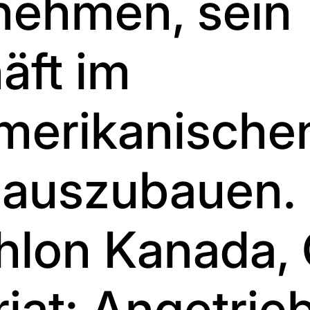
nehmen, sein
äft im
merikanische
 auszubauen.
hlon Kanada,
iat: Angetrie