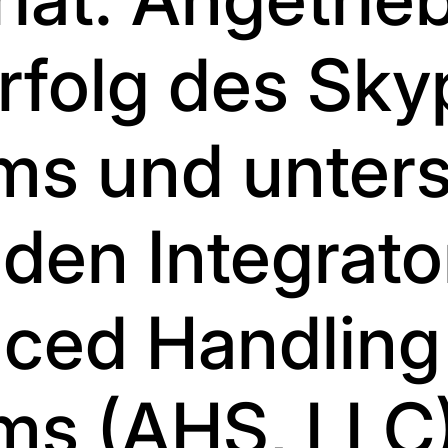
rfolg des Sky
ms und unters
den Integrato
ced Handling
ms (AHS, LLC)