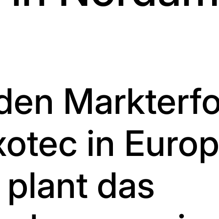
den Markterf
xotec in Euro
 plant das