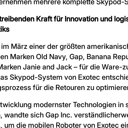
ernehmen mehrere komplette Skypod-Sy
reibenden Kraft für Innovation und logi
iks
h im März einer der größten amerikanisc
inen Marken Old Navy, Gap, Banana Repub
Marken Janie and Jack – für die Ware-z
das Skypod-System von Exotec entschi
prozess für die Retouren zu optimiere
ntwicklung modernster Technologien in 
n, wandte sich Gap Inc. verständlicherw
L, um die mobilen Roboter von Exotec e