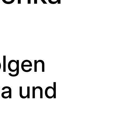
olgen
pa und