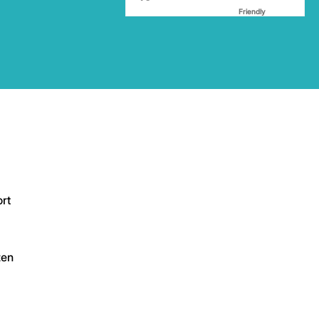
Friendly
Captcha ⇗
rt
zen