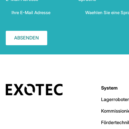
System
Lagerroboter
Kommissionie
Fördertechni