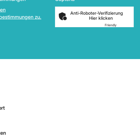
den
Anti-Roboter-Verifizierung
bestimmungen zu.
Hier klicken
Friendly
Captcha ⇗
rt
zen