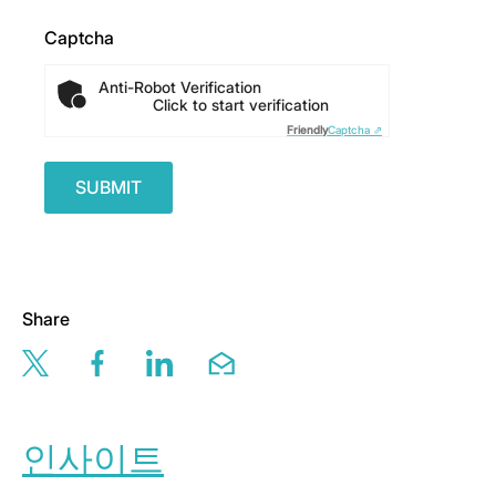
Captcha
Anti-Robot Verification
Click to start verification
Friendly
Captcha ⇗
Share
Share this page via twitter
Share this page via facebook
Share this page via linkedin
Share this page via email
인사이트