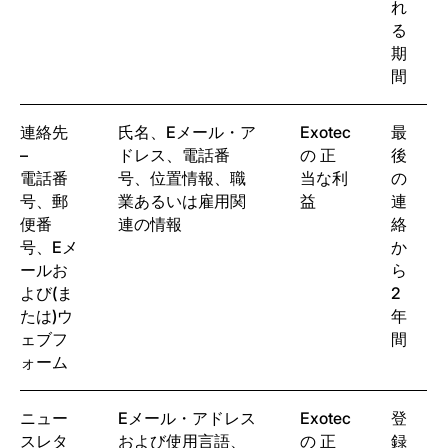
れ
る
期
間
連絡先
氏名、Eメール・ア
Exotec
最
–
ドレス、電話番
の 正
後
電話番
号、位置情報、職
当な利
の
号、郵
業あるいは雇用関
益
連
便番
連の情報
絡
号、Eメ
か
ールお
ら
よび(ま
2
たは)ウ
年
ェブフ
間
ォーム
ニュー
Eメール・アドレス
Exotec
登
スレタ
および使用言語、
の 正
録