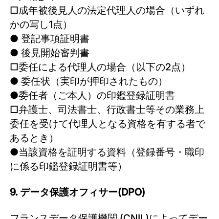
□成年被後見人の法定代理人の場合（いずれ
かの写し1点）
● 登記事項証明書
● 後見開始審判書
□委任による代理人の場合（以下の2点）
● 委任状（実印が押印されたもの）
●委任者（ご本人）の印鑑登録証明書
□弁護士、司法書士、行政書士等その業務上
委任を受けて代理人となる資格を有する者で
あるとき）
●当該資格を証明する資料（登録番号・職印
に係る印鑑登録証明書等）
9. データ保護オフィサー(DPO)
フランスデータ保護機関 (CNIL)によってデー