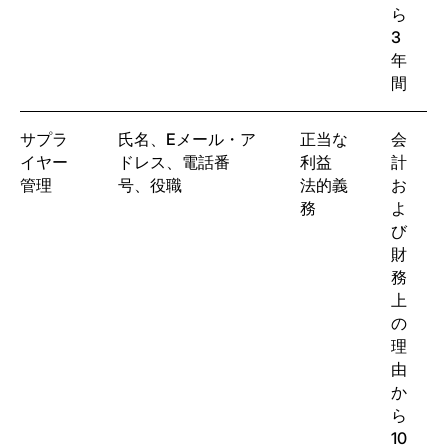
ら
3
年
間
サプラ
氏名、Eメール・ア
正当な
会
イヤー
ドレス、電話番
利益
計
管理
号、役職
法的義
お
務
よ
び
財
務
上
の
理
由
か
ら
10