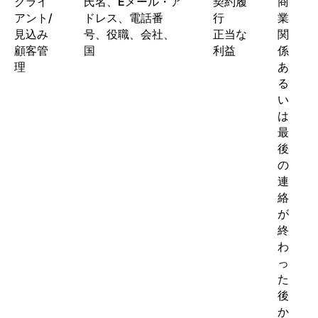
クライ
氏名、Eメール・ア
契約履
商
アント/
ドレス、電話番
行
業
見込み
号、役職、会社、
正当な
関
顧客管
国
利益
係
理
あ
る
い
は
最
後
の
連
絡
が
終
わ
っ
た
後
か