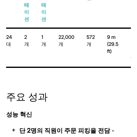
테
테
이
이
션
션
24
2
1
22,000
572
9 m
92
2
대
개
개
개
개
(29.5
m
ft)
(9
2
ft
주요 성과
성능 혁신
단 2명의 직원이 주문 피킹을 전담
-