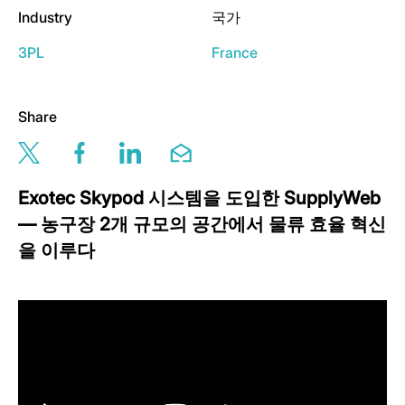
Industry
국가
3PL
France
Share
Share this page via twitter
Share this page via facebook
Share this page via linkedin
Share this page via email
Exotec Skypod 시스템을 도입한 SupplyWeb
— 농구장 2개 규모의 공간에서 물류 효율 혁신
을 이루다