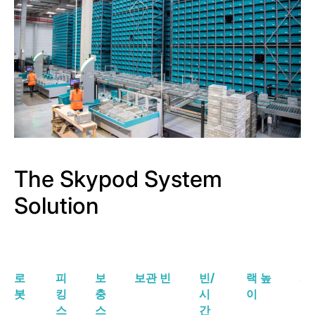
The Skypod System
Solution
로
피
보
보관 빈
빈/
랙 높
시
봇
킹
충
시
이
설
스
스
간
면