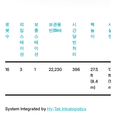
로
피
보
보관용
시
렉
시
봇
킹
충
빈(Bin)
간
높
설
수
스
스
당
이
면
테
테
빈
이
이
처
션
션
리
16
3
1
22,230
396
27.5
13,
2
ft
ft
(8.4
(1,2
2
m)
m
)
System Integrated by
H
y-Tek Intralogistics