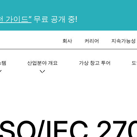
천 가이드”
무료 공개 중!
회사
커리어
지속가능성
스템
산업분야 개요
가상 창고 투어
도
 ISO/IEC 27