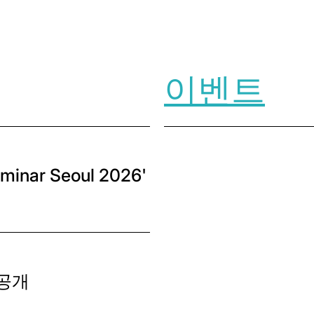
ia twitter
page via facebook
his page via linkedin
are this page via email
이벤트
nar Seoul 2026'
 공개