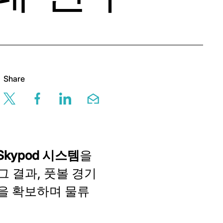
Share
Share this page via twitter
Share this page via facebook
Share this page via linkedin
Share this page via em
 Skypod 시스템
을
 결과, 풋볼 경기
을 확보하며 물류