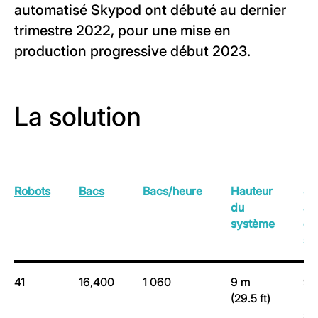
automatisé Skypod ont débuté au dernier
trimestre 2022, pour une mise en
production progressive début 2023.
La solution
Robots
Bacs
Bacs/heure
Hauteur
Su
du
au
système
du
sy
41
16,400
1 060
9 m
9
(29.5 ft)
(1
sq.