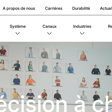
A propos de nous
Carrières
Durabilité
Actual
Système
Canaux
Industries
R
écision à 