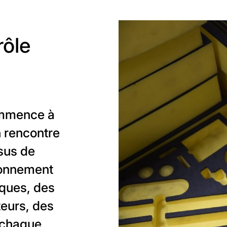
rôle
mmence à
n rencontre
sus de
sionnement
ques, des
eurs, des
, chaque