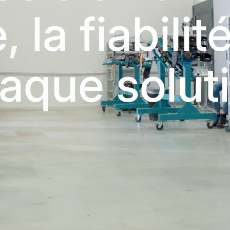
, la fiabilit
aque solut