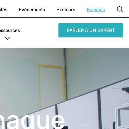
ités
Evènements
Exotours
Français
essources
PARLER A UN EXPERT
chaque