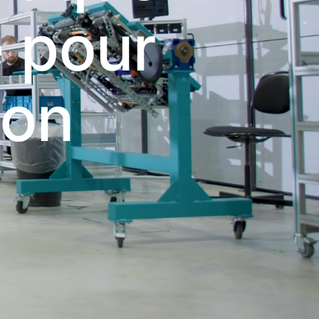
é pour
ion