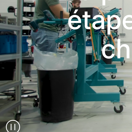
étape
ch