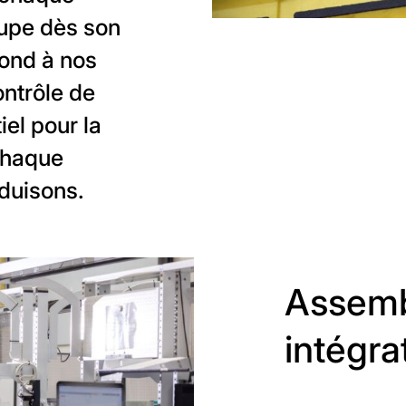
oupe dès son
pond à nos
ontrôle de
el pour la
 chaque
duisons.
Assemb
intégra