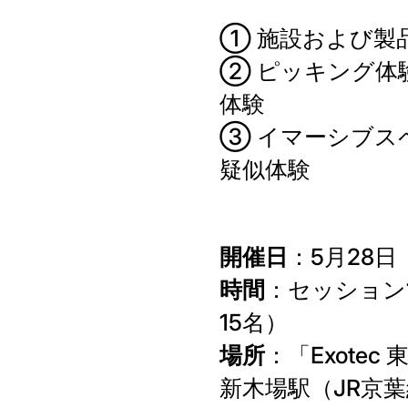
① 施設および製
② ピッキング体
体験
③ イマーシブス
疑似体験
開催日
：5月28日
時間
：セッション1 
15名）
場所
：「Exote
新木場駅（JR京