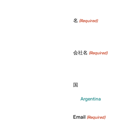
名
(Required)
会社名
(Required)
国
Email
(Required)