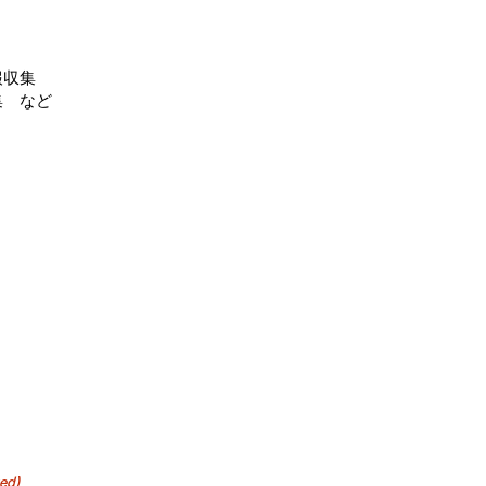
報収集
集 など
ed)