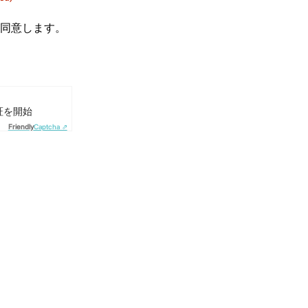
同意します。
証を開始
Friendly
Captcha ⇗
ia twitter
page via facebook
his page via linkedin
are this page via email