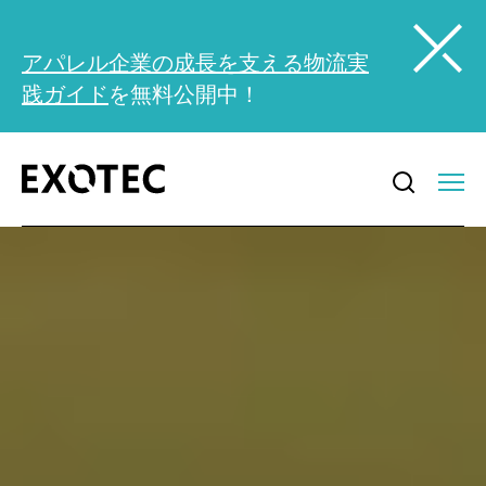
アパレル企業の成長を支える物流実
践ガイド
を無料公開中！