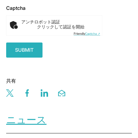
Captcha
アンチロボット認証
クリックして認証を開始
Friendly
Captcha ⇗
共有
Share this page via twitter
Share this page via facebook
Share this page via linkedin
Share this page via email
ニュース