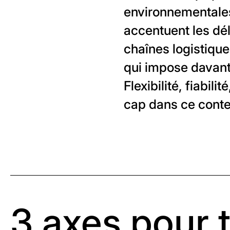
environnementales
accentuent les déla
chaînes logistiqu
qui impose davant
Flexibilité, fiabili
cap dans ce conte
3 axes pour t