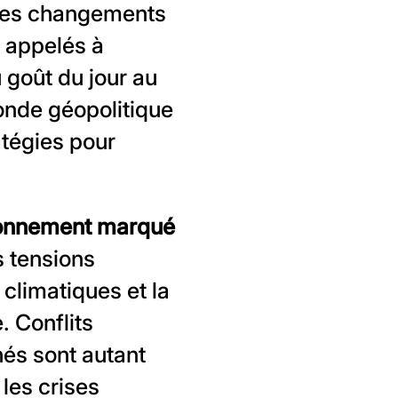
r des changements
 appelés à
 goût du jour au
onde géopolitique
atégies pour
onnement marqué
s tensions
 climatiques et la
. Conflits
hés sont autant
 les crises