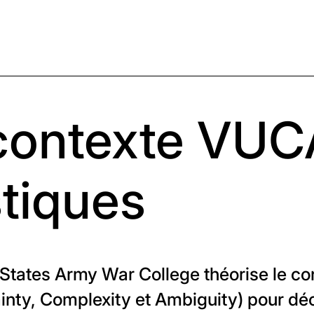
contexte VUCA
stiques
d States Army War College théorise le c
tainty, Complexity et Ambiguity) pour déc