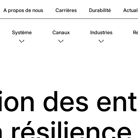
A propos de nous
Carrières
Durabilité
Actual
Système
Canaux
Industries
R
ion des entr
a résilienc