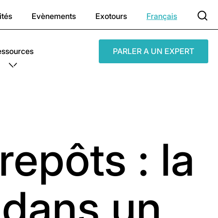
ités
Evènements
Exotours
Français
essources
PARLER A UN EXPERT
epôts : la
e dans un