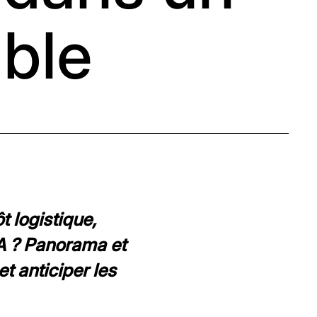
able
t logistique,
A ? Panorama et
t anticiper les