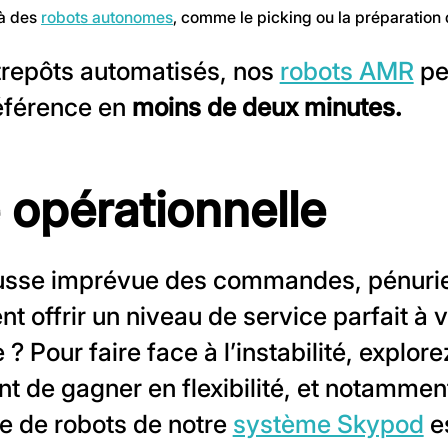
 à des
robots autonomes
, comme le picking ou la préparatio
trepôts automatisés, nos
robots AMR
pe
éférence en
moins de deux minutes.
é opérationnelle
hausse imprévue des commandes, pénuri
ffrir un niveau de service parfait à vo
? Pour faire face à l’instabilité, explore
t de gagner en flexibilité, et notamment
tte de robots de notre
système Skypod
es