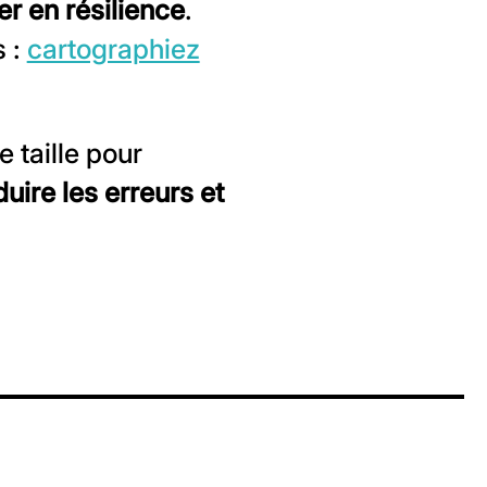
r en résilience
.
s :
cartographiez
 taille pour
uire les erreurs et