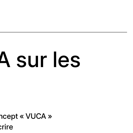
 sur les
oncept « VUCA »
rire