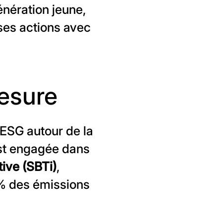
énération jeune,
ses actions avec
mesure
 ESG autour de la
est engagée dans
tive (SBTi)
,
 % des émissions