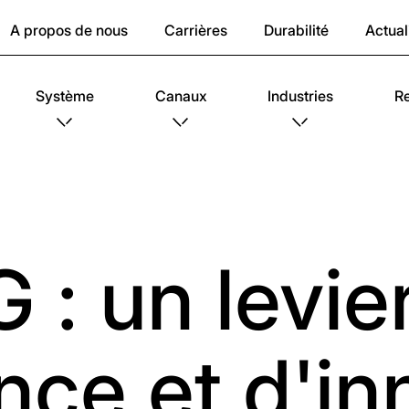
A propos de nous
Carrières
Durabilité
Actual
Système
Canaux
Industries
R
 : un levie
ce et d'in