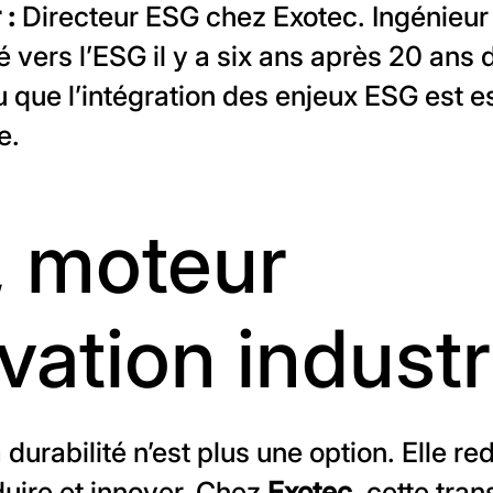
 :
Directeur ESG chez Exotec. Ingénieur 
é vers l’ESG il y a six ans après 20 ans 
que l’intégration des enjeux ESG est es
e.
, moteur
vation industr
a durabilité n’est plus une option. Elle re
duire et innover. Chez
Exotec
, cette tra