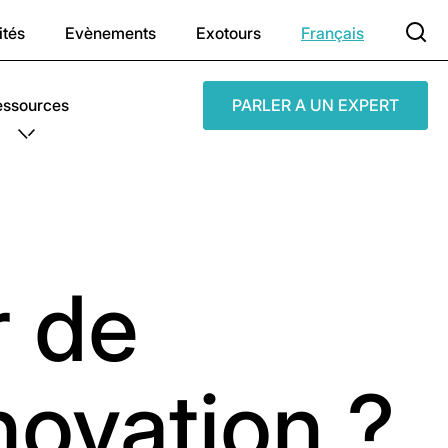
ités
Evènements
Exotours
Français
essources
PARLER A UN EXPERT
r de
novation ?