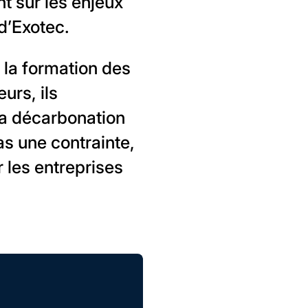
t sur les enjeux
 d’Exotec.
 la formation des
urs, ils
 la décarbonation
as une contrainte,
r les entreprises