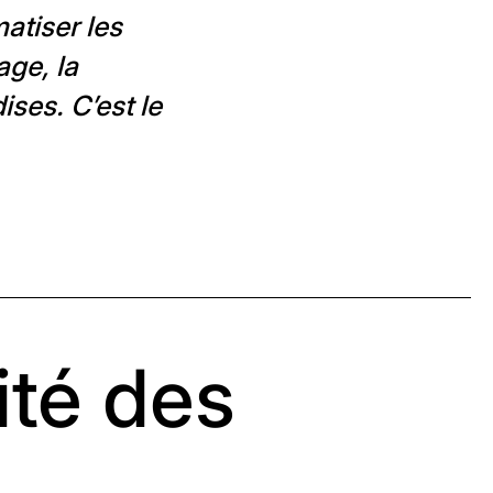
atiser les
age, la
ses. C’est le
ité des