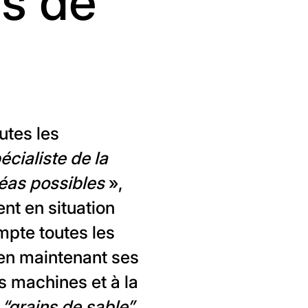
es de
utes les
écialiste de la
éas possibles
»,
nt en situation
mpte toutes les
 en maintenant ses
s machines et à la
 “grains de sable”,