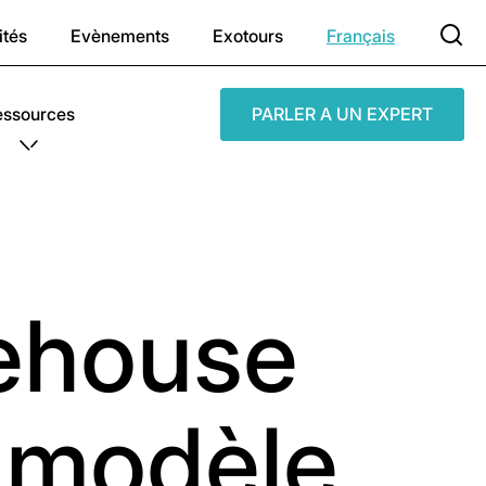
ités
Evènements
Exotours
Français
essources
PARLER A UN EXPERT
ehouse
 modèle