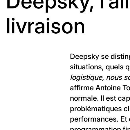
Deepsky, l’al
livraison
Deepsky se distin
situations, quels 
logistique, nous 
affirme Antoine T
normale. Il est ca
problématiques cl
performances. Et c
programmation fin