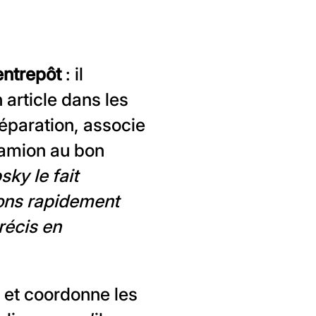
entrepôt
: il
 article dans les
éparation, associe
camion au bon
ky le fait
ions rapidement
récis en
s et coordonne les