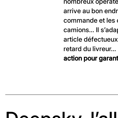
nombreux opérateu
arrive au bon endro
commande et les c
camions… Il s’ada
article défectueu
retard du livreur
action pour garant