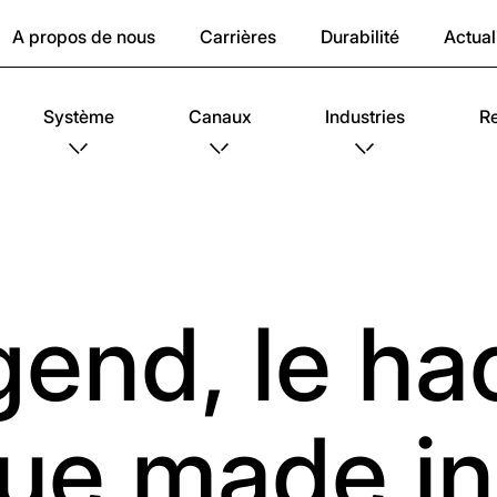
A propos de nous
Carrières
Durabilité
Actual
Système
Canaux
Industries
R
gend, le ha
que made in