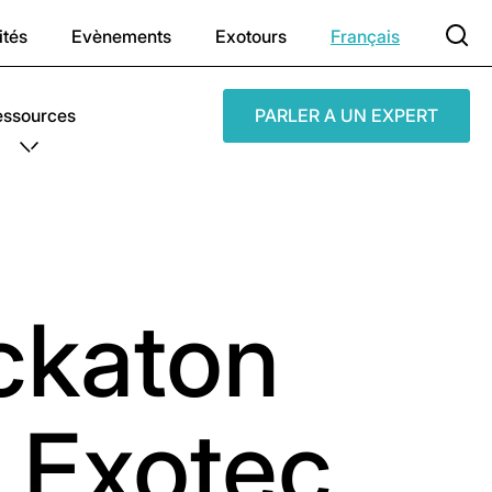
ités
Evènements
Exotours
Français
essources
PARLER A UN EXPERT
ckaton
 Exotec