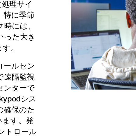
文処理サイ
、特に季節
ク時には、
いった大き
ます。
トロールセン
で遠隔監視
センターで
ypodシス
の確保のた
います。発
ントロール