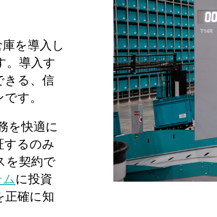
倉庫を導入し
す。導入す
できる、信
ンです。
務を快適に
証するのみ
スを契約で
テム
に投資
を正確に知