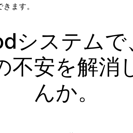
できます。
podシステム
の不安を解消
んか。