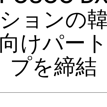
ションの
向けパー
プを締結