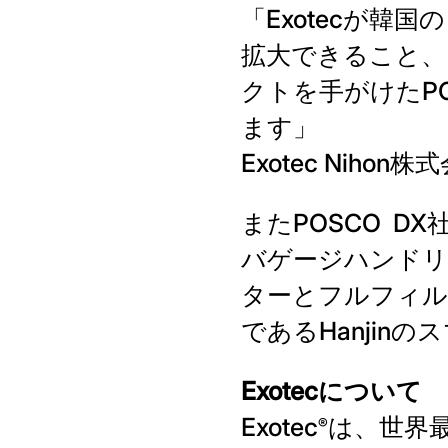
「Exotecが
拡大できること、
クトを手がけたP
ます」
Exotec Niho
またPOSCO D
バゲージハンドリ
ターとフルフィル
であるHanji
Exotecについて
Exotec
は、世界最
®