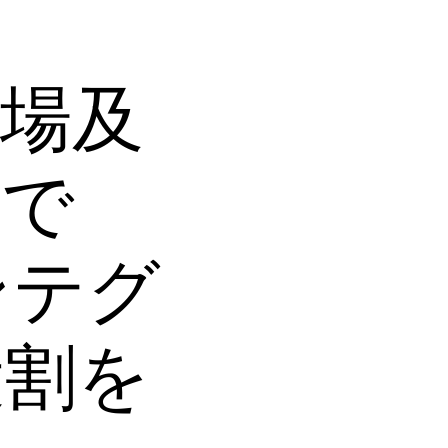
市場及
域で
ンテグ
役割を