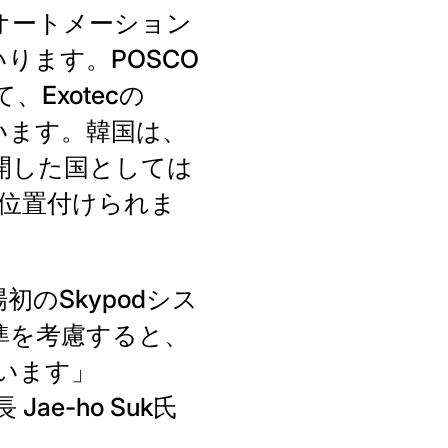
オートメーション
ります。POSCO
Exotecの
います。韓国は、
展開した国としては
位置付けられま
初のSkypodシス
準を考慮すると、
ています」
e-ho Suk氏