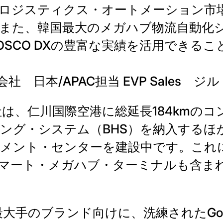
韓国のロジスティクス・オートメーション
また、韓国最大のメガハブ物流自動化
OSCO DXの豊富な実績を活用できる
n株式会社 日本/APAC担当 EVP Sales
X社は、仁川国際空港に総延長184kmの
ング・システム（BHS）を納入するほ
メント・センターを建設中です。これ
nのスマート・メガハブ・ターミナルも含ま
大手のブランド向けに、洗練されたGoods-