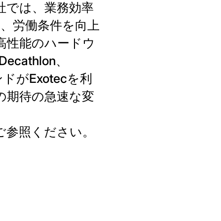
社では、業務効率
し、労働条件を向上
高性能のハードウ
athlon、
がExotecを利
の期待の急速な変
をご参照ください。