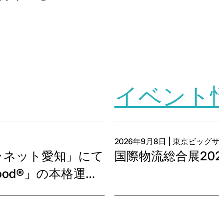
ia twitter
page via facebook
his page via linkedin
are this page via email
イベント
2026年9月8日 | 東京ビッグ
ラネット愛知」にて
国際物流総合展20
od®」の本格運用