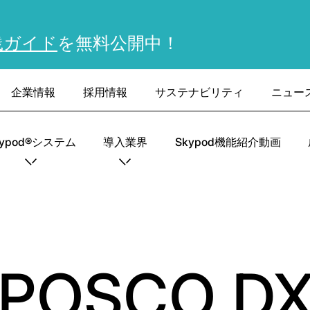
践ガイド
を無料公開中！
企業情報
採用情報
サステナビリティ
ニュー
kypod®システム
導入業界
Skypod機能紹介動画
とPOSCO DX