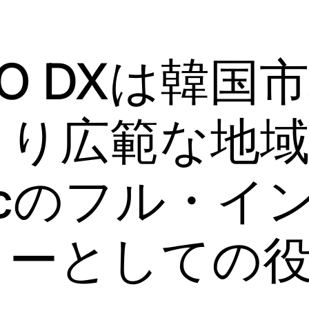
CO DXは韓国
より広範な地
tecのフル・イ
ターとしての