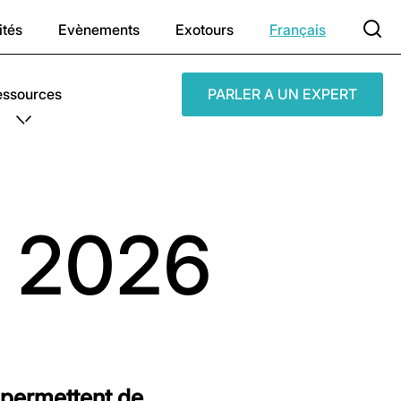
ités
Evènements
Exotours
Français
essources
PARLER A UN EXPERT
e 2026
 permettent de