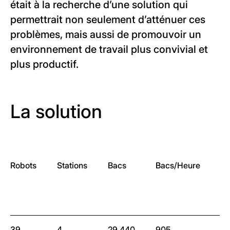
était à la recherche d’une solution qui
permettrait non seulement d’atténuer ces
problèmes, mais aussi de promouvoir un
environnement de travail plus convivial et
plus productif.
La solution
Robots
Stations
Bacs
Bacs/Heure
Ha
d
sy
39
4
29,440
905
9