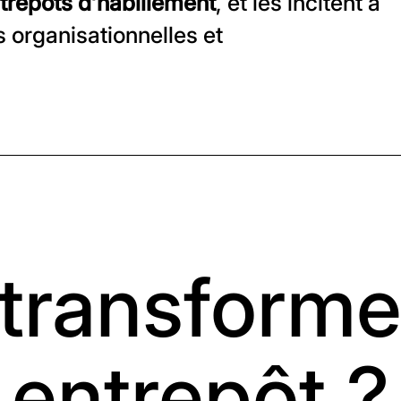
ntrepôts d’habillement
, et les incitent à
s organisationnelles et
.
 transforme
entrepôt ?