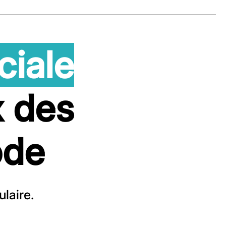
ciale
x des
ode
laire.