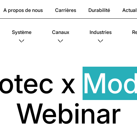
A propos de nous
Carrières
Durabilité
Actual
Système
Canaux
Industries
R
otec x
Mod
Webinar