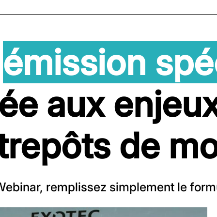
e
émission spé
ée aux enjeu
trepôts de m
Webinar, remplissez simplement le formu