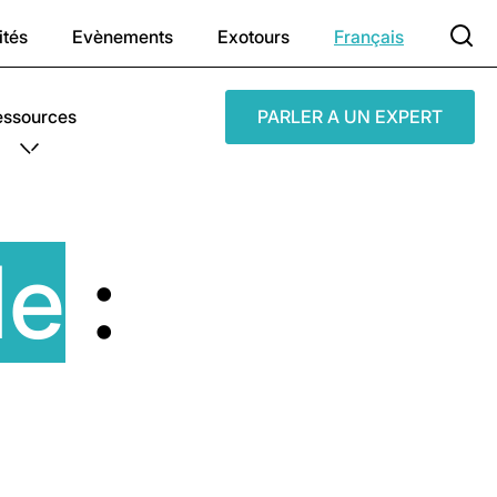
ités
Evènements
Exotours
Français
essources
PARLER A UN EXPERT
e
: