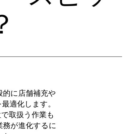
？
般的に店舗補充や
を最適化します。
位で取扱う作業も
業務が進化するに