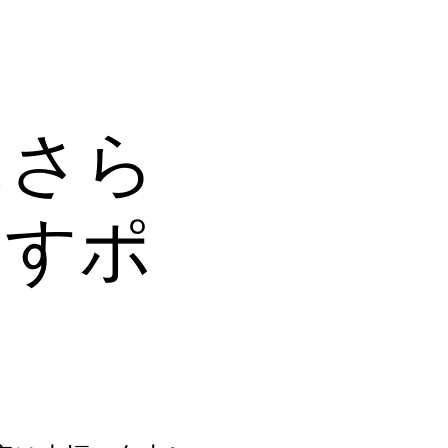
にさら
らすポ