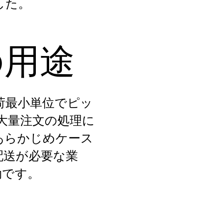
した。
の用途
荷最小単位でピッ
大量注文の処理に
あらかじめケース
配送が必要な業
効です。